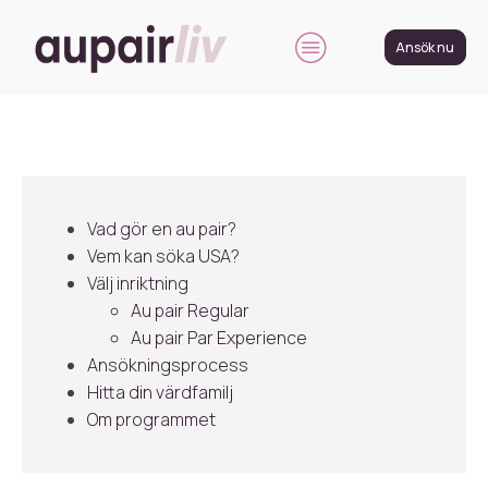
Ansök nu
Vad gör en au pair?
Vem kan söka USA?
Välj inriktning
Au pair Regular
Au pair Par Experience
Ansökningsprocess
Hitta din värdfamilj
Om programmet