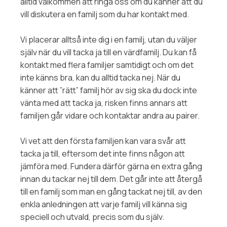
alltid välkommen att ringa oss om du känner att du
vill diskutera en familj som du har kontakt med.
Vi placerar alltså inte dig i en familj, utan du väljer
själv när du vill tacka ja till en värdfamilj. Du kan få
kontakt med flera familjer samtidigt och om det
inte känns bra, kan du alltid tacka nej. När du
känner att ”rätt” familj hör av sig ska du dock inte
vänta med att tacka ja, risken finns annars att
familjen går vidare och kontaktar andra au pairer.
Vi vet att den första familjen kan vara svår att
tacka ja till, eftersom det inte finns någon att
jämföra med. Fundera därför gärna en extra gång
innan du tackar nej till dem. Det går inte att återgå
till en familj som man en gång tackat nej till, av den
enkla anledningen att varje familj vill känna sig
speciell och utvald, precis som du själv.